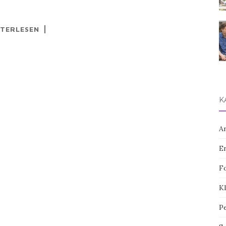
TERLESEN
K
A
E
F
Kl
P