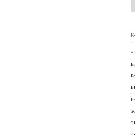
K
A
E
F
Kl
P
S
T
T