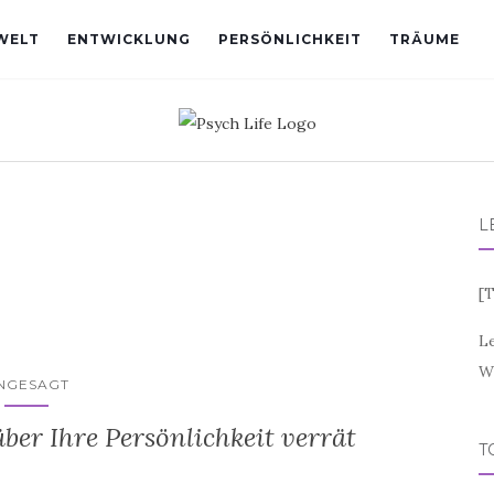
WELT
ENTWICKLUNG
PERSÖNLICHKEIT
TRÄUME
L
[
T
L
W
NGESAGT
ber Ihre Persönlichkeit verrät
T